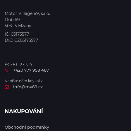
Motor Village 69, s.r.o.
Dub 69
503 15
Mžany
IČ:
03173577
DIČ:
CZ03173577
Po - Pá 10 - 18 h
+420 777 958 487
Napište nám kdykoliv!
info@mv69.cz
NAKUPOVÁNÍ
Obchodní podmínky