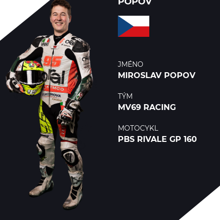
POPOV
Jezdci
Výsledky
Výsledky
JMÉNO
EU
MIROSLAV POPOV
O
TÝM
nás
MV69 RACING
MOTOCYKL
Kontakty
PBS RIVALE GP 160
YouTube