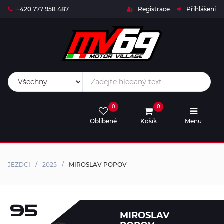
+420 777 958 487
Registrace
Příhlášení
Live
Timing
Live
0
0
Stream
Oblíbené
Košík
Menu
MV69-
SHOP
JEZDCI
2025
MIROSLAV POPOV
Rival
Trophy
Kalendář
95
MIROSLAV