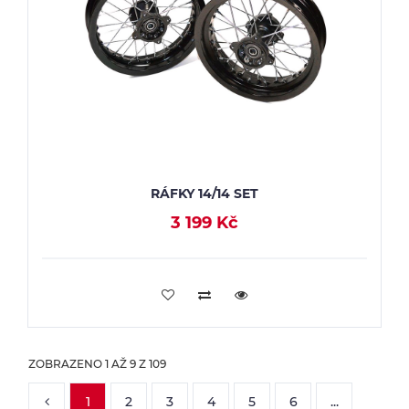
RÁFKY 14/14 SET
3 199 Kč
PŘIDAT DO KOŠÍKU
ZOBRAZENO
1
AŽ
9
Z
109
1
2
3
4
5
6
...