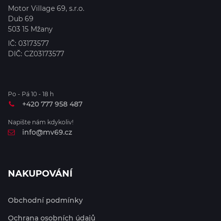
Motor Village 69, s.r.o.
Dub 69
503 15
Mžany
IČ:
03173577
DIČ:
CZ03173577
Po - Pá 10 - 18 h
+420 777 958 487
Napište nám kdykoliv!
info@mv69.cz
NAKUPOVÁNÍ
Obchodní podmínky
Ochrana osobních údajů