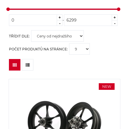
+
+
-
-
-
TŘÍDIT DLE:
POČET PRODUKTŮ NA STRÁNCE:
NEW