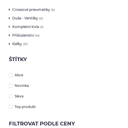
Jezdci
Crossové pneumatiky
(
15
)
Duše - Ventilky
(
12
)
Výsledky
Kompletní Kola
(
11
)
Výsledky
Příslušenství
(
34
)
EU
Ráfky
(
37
)
O
ŠTÍTKY
nás
Akce
Kontakty
Novinka
YouTube
Sleva
Top produkt
FILTROVAT PODLE CENY