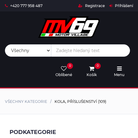
+420 777 958 487
Registrace
Příhlášení
Live
Timing
Live
0
0
Stream
Oblíbené
Košík
Menu
MV69-
SHOP
VŠECHNY KATEGORIE
KOLA, PŘÍSLUŠENSTVÍ
(
109
)
Rival
Trophy
Kalendář
PODKATEGORIE