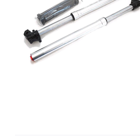
(
4
)
RIVALE Series
FG Gubellini -
(
6
)
Příslušenství a Náhradní
díly
(
63
)