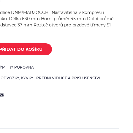
H
(
157
)
idlice DNM/MARZOCCHI. Nastavitelná v kompresi i
oku. Délka 630 mm Horní průměr 45 mm Dolní průměr
Řidítka, Páčky, Ovládání
stavce 37 mm Rozteč otvorů pro brzdové třmeny 51
(
120
)
PŘIDAT DO KOŠÍKU
NÝM
POROVNAT
PODVOZKY, KYVKY
PŘEDNÍ VIDLICE A PŘÍSLUŠENSTVÍ