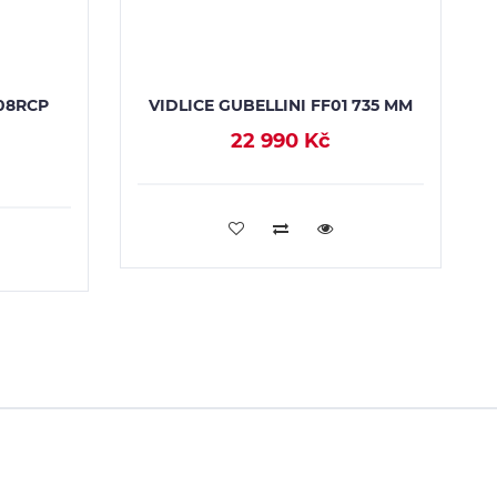
 08RCP
VIDLICE GUBELLINI FF01 735 MM
22 990 Kč
PŘIDAT DO KOŠÍKU
U