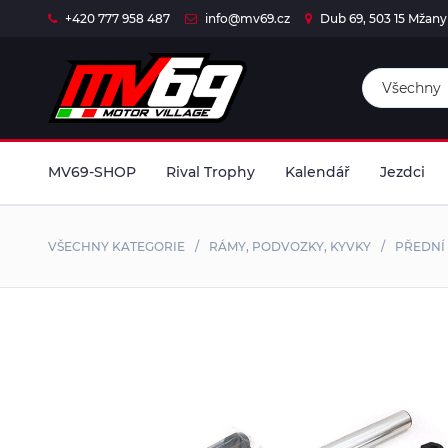
+420 777 958 487
info@mv69.cz
Dub 69
,
503 15
Mžany
MV69-SHOP
Rival Trophy
Kalendář
Jezdci
PBS PITBIKE CROSS
RIVALE - náhradní díly
(
31
)
VŠECHNY KATEGORIE
RÁMY, PODVOZKY, KYVKY
PŘEDNÍ 
(
11
)
PBS PITBIKE MOTARD
PMT-Tyres
(
85
)
(
11
)
PBS FACTORY Series
FG Gubellini
(
3336
)