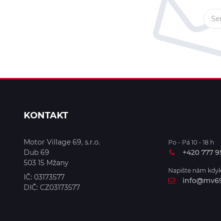
KONTAKT
Motor Village 69, s.r.o.
Po - Pá 10 - 18 h
Dub 69
+420 777 9
503 15
Mžany
Napište nám kdyk
IČ:
03173577
info@mv69
DIČ:
CZ03173577