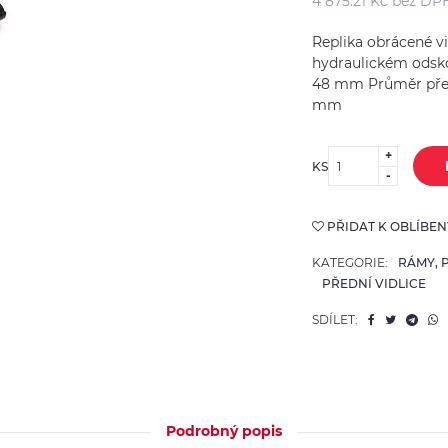
4 875.21 Kč bez DP
Replika obrácené v
hydraulickém odsk
Kapoty, Sedla, Nádrže
Oleje, Kapaliny, Údržba
(
128
)
48 mm Průměr před
(
123
)
mm
+
KS
-
PŘIDAT K OBLÍBE
KATEGORIE:
RÁMY, 
PŘEDNÍ VIDLICE
SDÍLET:
Podrobný popis