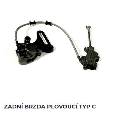
Jezdci
Výsledky
Výsledky
EU
O
nás
Kontakty
YouTube
ZADNÍ BRZDA PLOVOUCÍ TYP C