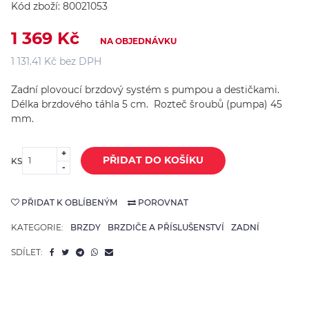
Kód zboží:
80021053
1 369 Kč
NA OBJEDNÁVKU
1 131.41 Kč bez DPH
Zadní plovoucí brzdový systém s pumpou a destičkami.
Délka brzdového táhla 5 cm. Rozteč šroubů (pumpa) 45
mm.
+
PŘIDAT DO KOŠÍKU
KS
-
PŘIDAT K OBLÍBENÝM
POROVNAT
KATEGORIE:
BRZDY
BRZDIČE A PŘÍSLUŠENSTVÍ
ZADNÍ
SDÍLET: