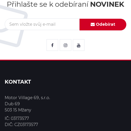
Přihlašte se k odebíraní
NOVINEK
Odebírat
KONTAKT
Motor Village 69, s.r.o.
Dub 69
503 15
Mžany
IČ:
03173577
DIČ:
CZ03173577