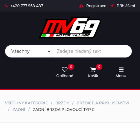
+420 777 958 487
Registrace
Příhlášení
Live
Timing
Live
0
0
Stream
Oblíbené
Košík
Menu
MV69-
SHOP
VŠECHNY KATEGORIE
BRZDY
BRZDIČE A PŘÍSLUŠENSTVÍ
Rival
ZADNÍ
ZADNÍ BRZDA PLOVOUCÍ TYP C
Trophy
Kalendář