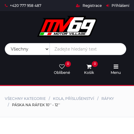
+420 777 958 487
Registrace
Příhlášení
Live
Timing
Live
0
0
Stream
Oblíbené
Košík
Menu
MV69-
SHOP
VŠECHNY KATEGORIE
KOLA, PŘÍSLUŠENSTVÍ
RÁFKY
Rival
PÁSKA NA RÁFEK 10'' - 12''
Trophy
Kalendář