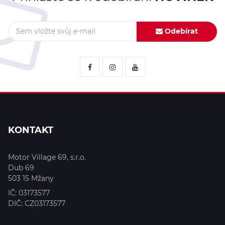
Odebírat
KONTAKT
Motor Village 69, s.r.o.
Dub 69
503 15
Mžany
IČ:
03173577
DIČ:
CZ03173577