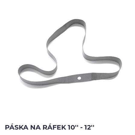
Jezdci
Výsledky
Výsledky
EU
O
nás
Kontakty
YouTube
PÁSKA NA RÁFEK 10'' - 12''