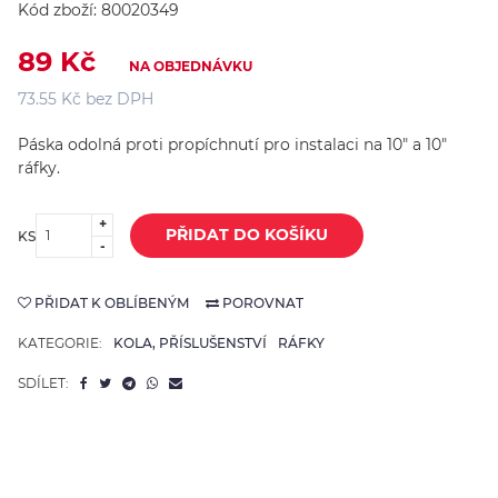
Kód zboží:
80020349
89 Kč
NA OBJEDNÁVKU
73.55 Kč bez DPH
Páska odolná proti propíchnutí pro instalaci na 10" a 10"
ráfky.
+
PŘIDAT DO KOŠÍKU
KS
-
PŘIDAT K OBLÍBENÝM
POROVNAT
KATEGORIE:
KOLA, PŘÍSLUŠENSTVÍ
RÁFKY
SDÍLET: